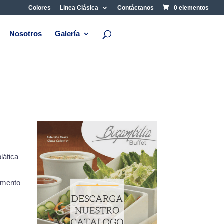
Colores
Linea Clásica
Contáctanos
0 elementos
Nosotros
Galería
lática
imento