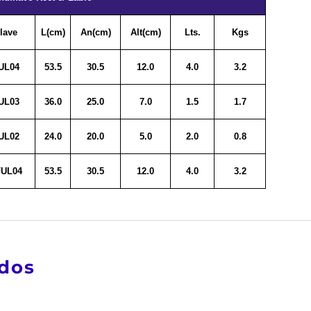
lave
L(cm)
An(cm)
Alt(cm)
Lts.
Kgs
UL04
53.5
30.5
12.0
4.0
3.2
UL03
36.0
25.0
7.0
1.5
1.7
UL02
24.0
20.0
5.0
2.0
0.8
FUL04
53.5
30.5
12.0
4.0
3.2
ados