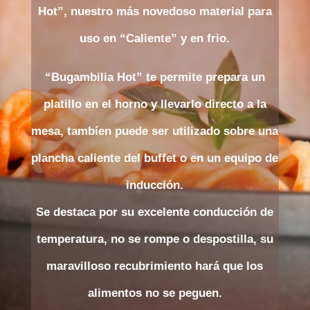
Hot”, nuestro más novedoso material para
uso en “Caliente” y en frio.
“Bugambilia Hot” te permite prepara un
platillo en el horno y llevarlo directo a la
mesa, tambíen puede ser utilizado sobre una
plancha caliente del buffet o en un equipo de
inducción.
Se destaca por su excelente conducción de
temperatura, no se rompe o despostilla, su
maravilloso recubrimiento hará que los
alimentos no se peguen.