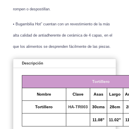
rompen o despostillan.
• Bugambilia Hot” cuentan con un revestimiento de la más
alta calidad de antiadherente de cerámica de 4 capas, en el
que los alimentos se desprenden fácilmente de las piezas.
Descripción
Tortillero
Clave
Asas
Largo
A
Nombre
Tortillero
HA-TR003
30cms
28cm
2
11.08"
11.02"
1