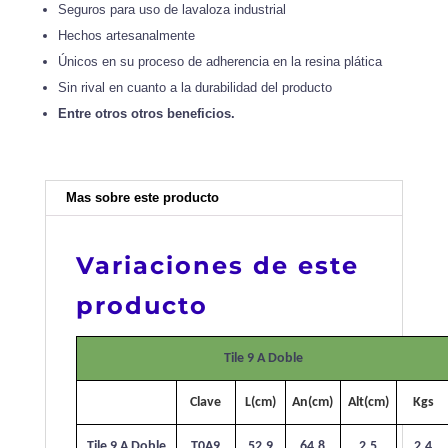
Seguros para uso de lavaloza industrial
Hechos artesanalmente
Únicos en su proceso de adherencia en la resina plática
Sin rival en cuanto a la durabilidad del producto
Entre otros otros beneficios.
Mas sobre este producto
Variaciones de este
producto
Tile 9 A Doble
Clave
L(cm)
An(cm)
Alt(cm)
Kgs
Tile 9 A Doble
T0A9
52.9
64.8
2.5
2.4