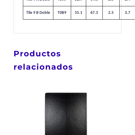
Tile 9 B Doble
T0B9
55.1
67.3
2.5
3.7
Productos
relacionados